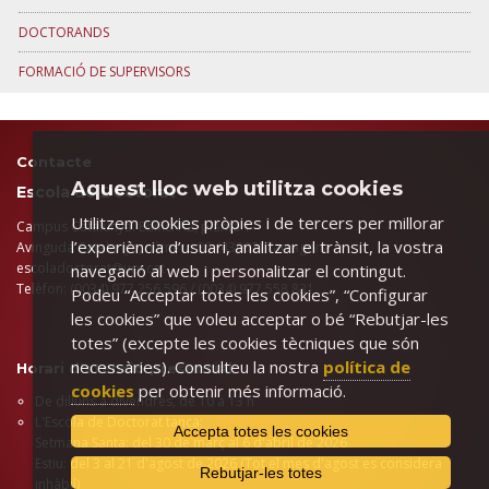
DOCTORANDS
FORMACIÓ DE SUPERVISORS
Contacte
Aquest lloc web utilitza cookies
Escola de Doctorat
Utilitzem cookies pròpies i de tercers per millorar
Campus Catalunya. Edifici A2, planta 1
l’experiència d’usuari, analitzar el trànsit, la vostra
Avinguda Catalunya, número 35 (43002) Tarragona
​escoladoctorat@urv.cat
navegació al web i personalitzar el contingut.
Telèfon: (0034) 977 256 596 / (0034) 977 558 831
Podeu “Acceptar totes les cookies”, “Configurar
les cookies” que voleu acceptar o bé “Rebutjar-les
totes” (excepte les cookies tècniques que són
necessàries). Consulteu la nostra
política de
Horari d'atenció presencial
cookies
per obtenir més informació.
De dilluns a divendres, de 10 a 13 h
L'Escola de Doctorat tanca:
Accepta totes les cookies
Setmana Santa: del 30 de març al 6 d'abril de 2026
Estiu: del 3 al 21 d'agost de 2026 (Tot el mes d'agost es considera
Rebutjar-les totes
inhàbil)