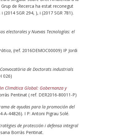
st Grup de Recerca ha estat reconegut
i (2014 SGR 294, ), i (2017 SGR 781).
os electorales y Nuevas Tecnologías: el
ràtica
, (ref. 2016DEMOC00009) IP Jordi
Convocatòria de Doctorats industrials
DI 026)
ón Climática Global: Gobernanza y
Borràs Pentinat ( ref. DER2016-80011-P)
rama de ayudas para la promoción del
4-A-44826). I P: Antoni Pigrau Solé.
tratègies de protección i defensa integral
sana Borràs Pentinat.