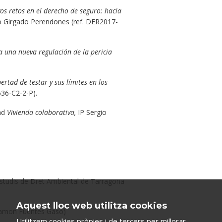
os retos en el derecho de seguro: hacia
o Girgado Perendones (ref. DER2017-
a una nueva regulación de la pericia
bertad de testar y sus límites en los
636-C2-2-P).
dad
Vivienda colaborativa,
IP Sergio
Estudis de Dret Ambiental de Tarragona
Aquest lloc web utilitza cookies
p Ramon Fuentes Gasó)
Utilitzem cookies pròpies i de tercers per millorar