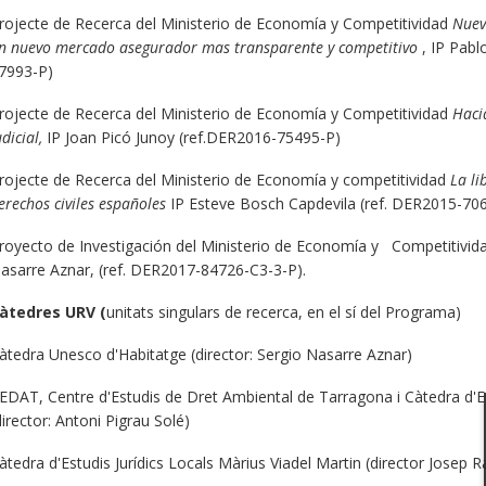
rojecte de Recerca del Ministerio de Economía y Competitividad
Nuev
n nuevo mercado asegurador mas transparente y competitivo
, IP Pabl
7993-P)
rojecte de Recerca del Ministerio de Economía y Competitividad
Haci
udicial,
IP Joan Picó Junoy (ref.DER2016-75495-P)
rojecte de Recerca del Ministerio de Economía y competitividad
La li
erechos civiles españoles
IP Esteve Bosch Capdevila (ref. DER2015-70
royecto de Investigación del Ministerio de Economía y Competitivi
asarre Aznar, (ref. DER2017-84726-C3-3-P).
àtedres URV (
unitats singulars de recerca, en el sí del Programa)
àtedra Unesco d'Habitatge (director: Sergio Nasarre Aznar)
EDAT, Centre d'Estudis de Dret Ambiental de Tarragona i Càtedra d'
director: Antoni Pigrau Solé)
àtedra d'Estudis Jurídics Locals Màrius Viadel Martin (director Jose