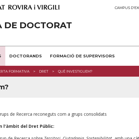
CAMPUS D'EX
A DE DOCTORAT
S
DOCTORANDS
FORMACIÓ DE SUPERVISORS
ERTA FORMATIVA
DRET
QUÈ INVESTIGUEM?
em?
rups de Recerca reconeguts com a grups consolidats
n l'àmbit del Dret Públic:
rup de Recerca sobre
Territori, Ciutadania, Sostenibilitat
, amb una càt