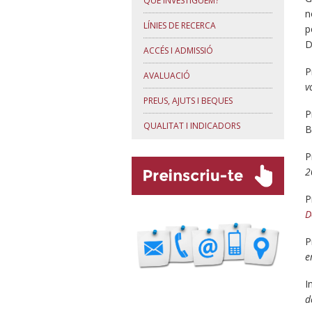
QUÈ INVESTIGUEM?
n
LÍNIES DE RECERCA
p
D
ACCÉS I ADMISSIÓ
P
AVALUACIÓ
v
PREUS, AJUTS I BEQUES
P
QUALITAT I INDICADORS
B
P
2
P
D
P
e
I
d