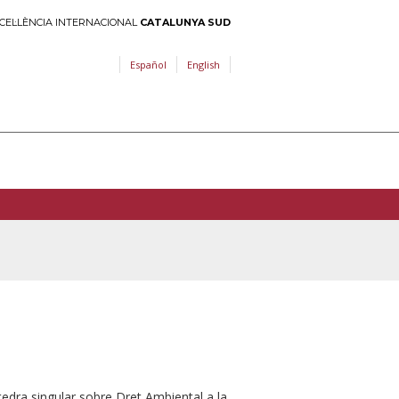
CEL·LÈNCIA INTERNACIONAL
CATALUNYA SUD
Español
English
edra singular sobre Dret Ambiental a la