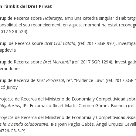
n l'àmbit del Dret Privat
rup de Recerca sobre
Habitatge
, amb una càtedra singular d'Habitatge
onsolidat el seu reconeixement; en aquest moment ha estat reconeg
2017 SGR 524).
rup de Recerca sobre
Dret Civil Català
, (ref. 2017 SGR 997), Investig
apdevila
rup de Recerca sobre
Dret Mercantil
(ref. 2017 SGR 1294), Investigado
erandones
rup de Recerca de
Dret Processal
, ref. "Evidence Law" (ref. 2017 SGR 
icó Junoy
rojecte de Recerca del Ministerio de Economía y Competitividad sob
bligatorias
, IPs Encarnació Ricart Martí i Carmen Gómez Buendía (r
rojecte de Recerca del Ministerio de Economía y Competitividad
Aspec
e la vivienda colaborativa
, IPs Joan Pagès Galtès, Àngel Urquizu Cavall
4726-C3-3-P)