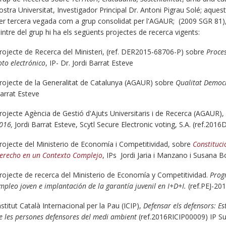
ostra Universitat, Investigador Principal Dr. Antoni Pigrau Solé; aque
er tercera vegada com a grup consolidat per l'AGAUR; (2009 SGR 81), 
intre del grup hi ha els següents projectes de recerca vigents:
rojecte de Recerca del Ministeri, (ref. DER2015-68706-P) sobre
Proces
oto electrónico
, IP- Dr. Jordi Barrat Esteve
rojecte de la Generalitat de Catalunya (AGAUR) sobre
Qualitat Democ
arrat Esteve
rojecte Agència de Gestió d'Ajuts Universitaris i de Recerca (AGAUR),
016,
Jordi Barrat Esteve, Scytl Secure Electronic voting, S.A. (ref.2016
rojecte del Ministerio de Economía i Competitividad, sobre
Constituci
erecho en un Contexto Complejo
, IPs Jordi Jaria i Manzano i Susana 
rojecte de recerca del Ministerio de Economía y Competitividad.
Prog
mpleo joven e implantación de la garantía juvenil en I+D+I.
(ref.PEJ-201
nstitut Català Internacional per la Pau (ICIP),
Defensar els defensors: Es
e les persones defensores del medi ambient
(ref.2016RICIP00009) IP Su