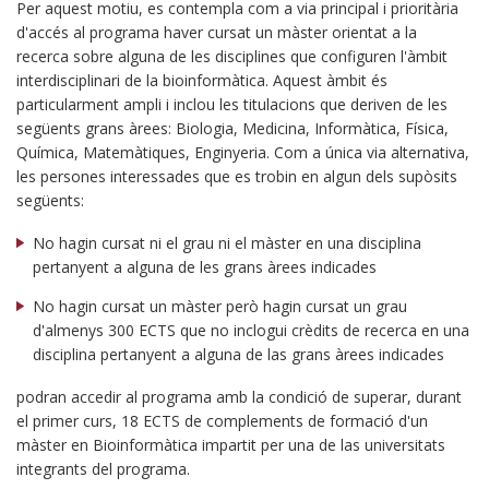
Per aquest motiu, es contempla com a via principal i prioritària
d'accés al programa haver cursat un màster orientat a la
recerca sobre alguna de les disciplines que configuren l'àmbit
interdisciplinari de la bioinformàtica. Aquest àmbit és
particularment ampli i inclou les titulacions que deriven de les
següents grans àrees: Biologia, Medicina, Informàtica, Física,
Química, Matemàtiques, Enginyeria. Com a única via alternativa,
les persones interessades que es trobin en algun dels supòsits
següents:
No hagin cursat ni el grau ni el màster en una disciplina
pertanyent a alguna de les grans àrees indicades
No hagin cursat un màster però hagin cursat un grau
d'almenys 300 ECTS que no inclogui crèdits de recerca en una
disciplina pertanyent a alguna de las grans àrees indicades
podran accedir al programa amb la condició de superar, durant
el primer curs, 18 ECTS de complements de formació d'un
màster en Bioinformàtica impartit per una de las universitats
integrants del programa.