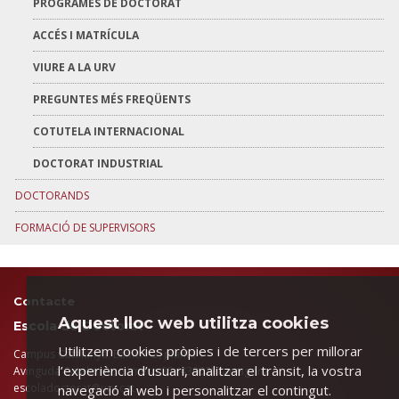
PROGRAMES DE DOCTORAT
ACCÉS I MATRÍCULA
VIURE A LA URV
PREGUNTES MÉS FREQÜENTS
COTUTELA INTERNACIONAL
DOCTORAT INDUSTRIAL
DOCTORANDS
FORMACIÓ DE SUPERVISORS
Contacte
Aquest lloc web utilitza cookies
Escola de Doctorat
Utilitzem cookies pròpies i de tercers per millorar
Campus Catalunya. Edifici A2, planta 1
l’experiència d’usuari, analitzar el trànsit, la vostra
Avinguda Catalunya, número 35 (43002) Tarragona
​escoladoctorat@urv.cat
navegació al web i personalitzar el contingut.