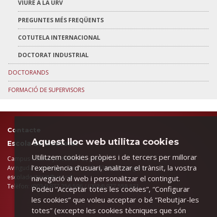
VIURE A LA URV
PREGUNTES MÉS FREQÜENTS
COTUTELA INTERNACIONAL
DOCTORAT INDUSTRIAL
DOCTORANDS
FORMACIÓ DE SUPERVISORS
Contacte
Aquest lloc web utilitza cookies
Escola de Doctorat
Utilitzem cookies pròpies i de tercers per millorar
Campus Catalunya. Edifici A2, planta 1
l’experiència d’usuari, analitzar el trànsit, la vostra
Avinguda Catalunya, número 35 (43002) Tarragona
​escoladoctorat@urv.cat
navegació al web i personalitzar el contingut.
Telèfon: (0034) 977 256 596 / (0034) 977 558 831
Podeu “Acceptar totes les cookies”, “Configurar
les cookies” que voleu acceptar o bé “Rebutjar-les
totes” (excepte les cookies tècniques que són