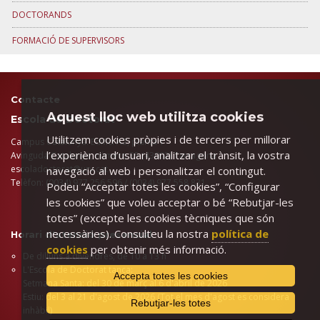
DOCTORANDS
FORMACIÓ DE SUPERVISORS
Contacte
Aquest lloc web utilitza cookies
Escola de Doctorat
Utilitzem cookies pròpies i de tercers per millorar
Campus Catalunya. Edifici A2, planta 1
l’experiència d’usuari, analitzar el trànsit, la vostra
Avinguda Catalunya, número 35 (43002) Tarragona
​escoladoctorat@urv.cat
navegació al web i personalitzar el contingut.
Telèfon: (0034) 977 256 596 / (0034) 977 558 831
Podeu “Acceptar totes les cookies”, “Configurar
les cookies” que voleu acceptar o bé “Rebutjar-les
totes” (excepte les cookies tècniques que són
necessàries). Consulteu la nostra
política de
Horari d'atenció presencial
cookies
per obtenir més informació.
De dilluns a divendres, de 10 a 13 h
L'Escola de Doctorat tanca:
Accepta totes les cookies
Setmana Santa: del 30 de març al 6 d'abril de 2026
Estiu: del 3 al 21 d'agost de 2026 (Tot el mes d'agost es considera
Rebutjar-les totes
inhàbil)