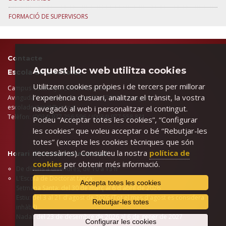
FORMACIÓ DE SUPERVISORS
Contacte
Aquest lloc web utilitza cookies
Escola de Doctorat
Utilitzem cookies pròpies i de tercers per millorar
Campus Catalunya. Edifici A2, planta 1
l’experiència d’usuari, analitzar el trànsit, la vostra
Avinguda Catalunya, número 35 (43002) Tarragona
​escoladoctorat@urv.cat
navegació al web i personalitzar el contingut.
Telèfon: (0034) 977 256 596 / (0034) 977 558 831
Podeu “Acceptar totes les cookies”, “Configurar
les cookies” que voleu acceptar o bé “Rebutjar-les
totes” (excepte les cookies tècniques que són
necessàries). Consulteu la nostra
política de
Horari d'atenció presencial
cookies
per obtenir més informació.
De dilluns a divendres, de 10 a 13 h
L'Escola de Doctorat tanca:
Accepta totes les cookies
Setmana Santa: del 30 de març al 6 d'abril de 2026
Estiu: del 3 al 21 d'agost de 2026 (Tot el mes d'agost es considera
Rebutjar-les totes
inhàbil)
Nadal: del 23 de desembre de 2026 al 6 de gener de 2027
Configurar les cookies