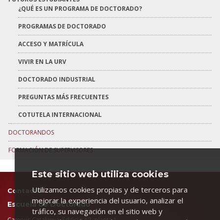
¿QUÉ ES UN PROGRAMA DE DOCTORADO?
PROGRAMAS DE DOCTORADO
ACCESO Y MATRÍCULA
VIVIR EN LA URV
DOCTORADO INDUSTRIAL
PREGUNTAS MÁS FRECUENTES
COTUTELA INTERNACIONAL
DOCTORANDOS
FORMACIÓN DE SUPERVISORES
Este sitio web utiliza cookies
Utilizamos cookies propias y de terceros para
Contacto
mejorar la experiencia del usuario, analizar el
Escuela de Doctorado
tráfico, su navegación en el sitio web y
Campus Catalunya. Edificio A2, planta 1