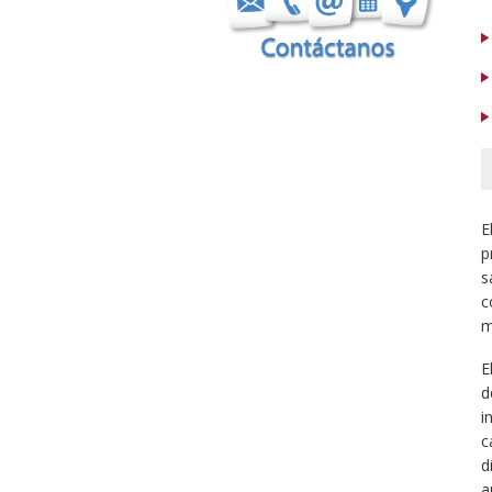
E
p
s
c
m
E
d
i
c
d
a