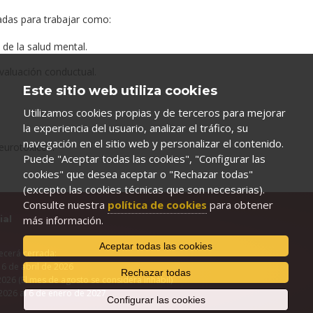
adas para trabajar como:
 de la salud mental.
evaluación conductual.
Este sitio web utiliza cookies
Utilizamos cookies propias y de terceros para mejorar
la experiencia del usuario, analizar el tráfico, su
navegación en el sitio web y personalizar el contenido.
eurotóxicos.
Puede "Aceptar todas las cookies", "Configurar las
cookies" que desea aceptar o "Rechazar todas"
(excepto las cookies técnicas que son necesarias).
Consulte nuestra
política de cookies
para obtener
ial
más información.
Aceptar todas las cookies
ecerá cerrada:
 6 de abril de 2026
Rechazar todas
2026 (El mes de agosto se considera inhábil)
2026 al 6 de enero de 2027
Configurar las cookies