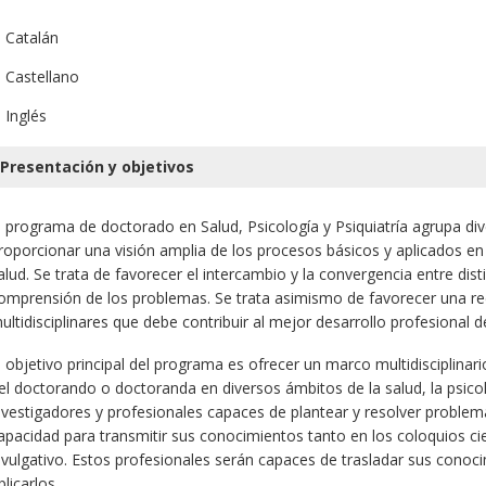
Catalán
Castellano
Inglés
Presentación y objetivos
l programa de doctorado en Salud, Psicología y Psiquiatría agrupa dive
roporcionar una visión amplia de los procesos básicos y aplicados en p
alud. Se trata de favorecer el intercambio y la convergencia entre dist
omprensión de los problemas. Se trata asimismo de favorecer una red
ultidisciplinares que debe contribuir al mejor desarrollo profesional 
l objetivo principal del programa es ofrecer un marco multidisciplina
el doctorando o doctoranda en diversos ámbitos de la salud, la psicolo
nvestigadores y profesionales capaces de plantear y resolver proble
apacidad para transmitir sus conocimientos tanto en los coloquios cie
ivulgativo. Estos profesionales serán capaces de trasladar sus conocim
plicarlos.