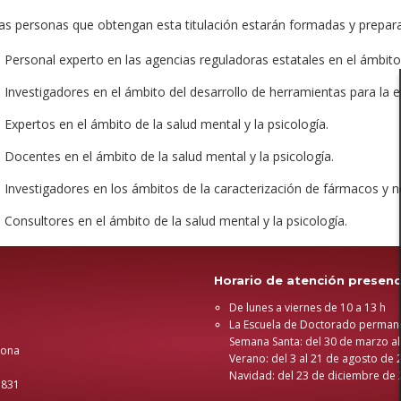
as personas que obtengan esta titulación estarán formadas y prepar
Personal experto en las agencias reguladoras estatales en el ámbito
Investigadores en el ámbito del desarrollo de herramientas para la 
Expertos en el ámbito de la salud mental y la psicología.
Docentes en el ámbito de la salud mental y la psicología.
Investigadores en los ámbitos de la caracterización de fármacos y n
Consultores en el ámbito de la salud mental y la psicología.
Horario de atención presenc
De lunes a viernes de 10 a 13 h
La Escuela de Doctorado perman
Semana Santa: del 30 de marzo al
gona
Verano: del 3 al 21 de agosto de 
Navidad: del 23 de diciembre de 
 831