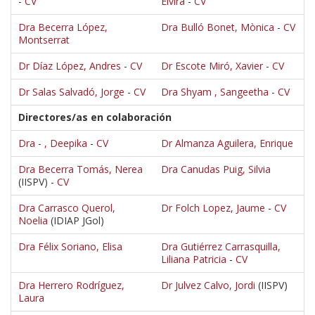
-
CV
Elvira
-
CV
Dra Becerra López,
Dra Bulló Bonet, Mònica
-
CV
Montserrat
Dr Díaz López, Andres
-
CV
Dr Escote Miró, Xavier
-
CV
Dr Salas Salvadó, Jorge
-
CV
Dra Shyam , Sangeetha
-
CV
Directores/as en colaboración
Dra - , Deepika
-
CV
Dr Almanza Aguilera, Enrique
Dra Becerra Tomás, Nerea
Dra Canudas Puig, Silvia
(IISPV) -
CV
Dra Carrasco Querol,
Dr Folch Lopez, Jaume
-
CV
Noelia
(IDIAP JGol)
Dra Félix Soriano, Elisa
Dra Gutiérrez Carrasquilla,
Liliana Patricia
-
CV
Dra Herrero Rodríguez,
Dr Julvez Calvo, Jordi
(IISPV)
Laura