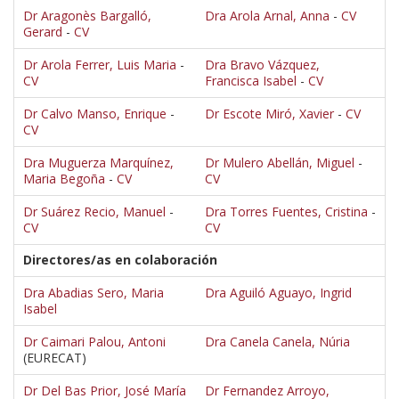
Dr Aragonès Bargalló,
Dra Arola Arnal, Anna
-
CV
Gerard
-
CV
Dr Arola Ferrer, Luis Maria
-
Dra Bravo Vázquez,
CV
Francisca Isabel
-
CV
Dr Calvo Manso, Enrique
-
Dr Escote Miró, Xavier
-
CV
CV
Dra Muguerza Marquínez,
Dr Mulero Abellán, Miguel
-
Maria Begoña
-
CV
CV
Dr Suárez Recio, Manuel
-
Dra Torres Fuentes, Cristina
-
CV
CV
Directores/as en colaboración
Dra Abadias Sero, Maria
Dra Aguiló Aguayo, Ingrid
Isabel
Dr Caimari Palou, Antoni
Dra Canela Canela, Núria
(EURECAT)
Dr Del Bas Prior, José María
Dr Fernandez Arroyo,