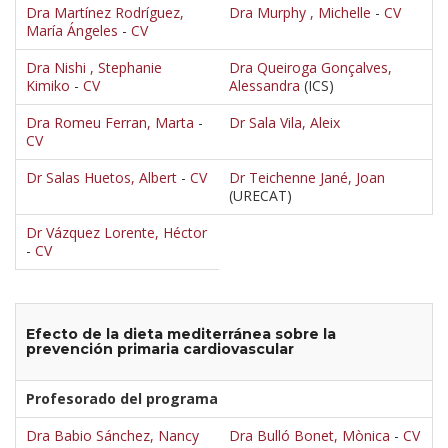
Dra Martínez Rodríguez,
Dra Murphy , Michelle
-
CV
María Ángeles
-
CV
Dra Nishi , Stephanie
Dra Queiroga Gonçalves,
Kimiko
-
CV
Alessandra
(ICS)
Dra Romeu Ferran, Marta
-
Dr Sala Vila, Aleix
CV
Dr Salas Huetos, Albert
-
CV
Dr Teichenne Jané, Joan
(URECAT)
Dr Vázquez Lorente, Héctor
-
CV
Efecto de la dieta mediterránea sobre la
prevención primaria cardiovascular
Profesorado del programa
Dra Babio Sánchez, Nancy
Dra Bulló Bonet, Mònica
-
CV