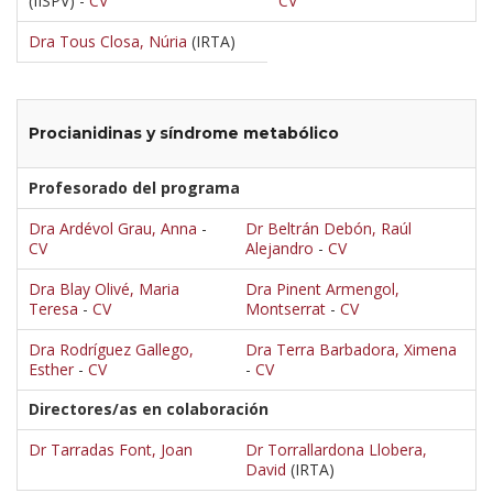
(IISPV) -
CV
CV
Dra Tous Closa, Núria
(IRTA)
Procianidinas y síndrome metabólico
Profesorado del programa
Dra Ardévol Grau, Anna
-
Dr Beltrán Debón, Raúl
CV
Alejandro
-
CV
Dra Blay Olivé, Maria
Dra Pinent Armengol,
Teresa
-
CV
Montserrat
-
CV
Dra Rodríguez Gallego,
Dra Terra Barbadora, Ximena
Esther
-
CV
-
CV
Directores/as en colaboración
Dr Tarradas Font, Joan
Dr Torrallardona Llobera,
David
(IRTA)