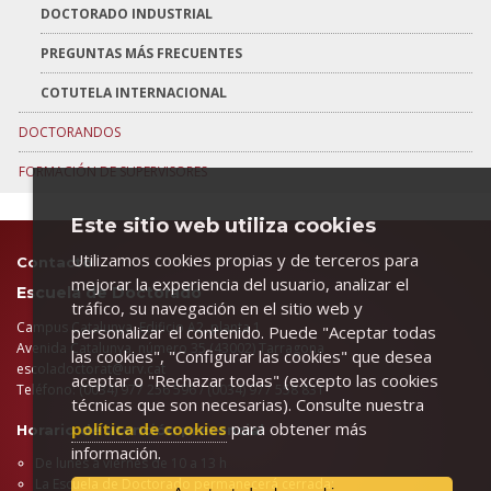
DOCTORADO INDUSTRIAL
PREGUNTAS MÁS FRECUENTES
COTUTELA INTERNACIONAL
DOCTORANDOS
FORMACIÓN DE SUPERVISORES
Este sitio web utiliza cookies
Utilizamos cookies propias y de terceros para
Contacto
mejorar la experiencia del usuario, analizar el
Escuela de Doctorado
tráfico, su navegación en el sitio web y
Campus Catalunya. Edificio A2, planta 1
personalizar el contenido. Puede "Aceptar todas
Avenida Catalunya, número 35 (43002) Tarragona
las cookies", "Configurar las cookies" que desea
escoladoctorat@urv.cat
aceptar o "Rechazar todas" (excepto las cookies
Teléfono: (0034) 977 256 596 / (0034) 977 558 831
técnicas que son necesarias). Consulte nuestra
política de cookies
para obtener más
Horario de atención presencial
información.
De lunes a viernes de 10 a 13 h
La Escuela de Doctorado permanecerá cerrada: