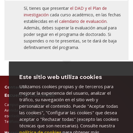
Sí, tienes que presentar
el DAD y el Plan de
investigación
cada curso académico, en las fechas
establecidas en el
calendario de evaluación
.
Además, debes superar la evaluación anual para
poder seguir en el programa de doctorado. Si
suspendes o no te presentas, se te dará de baja
definitivament del programa.
Este sitio web utiliza cookies
Utilizamos cookies propias y de terceros para
Contacto
mejorar la experiencia del usuario, analizar el
Escuela de Doctorado
tráfico, su navegación en el sitio web y
Campus Catalunya. Edificio A2, planta 1
personalizar el contenido. Puede "Aceptar todas
Avenida Catalunya, número 35 (43002) Tarragona
las cookies", "Configurar las cookies" que desea
escoladoctorat@urv.cat
aceptar o "Rechazar todas" (excepto las cookies
Teléfono: (0034) 977 256 596 / (0034) 977 558 831
técnicas que son necesarias). Consulte nuestra
política de cookies
para obtener más
Horario de atención presencial